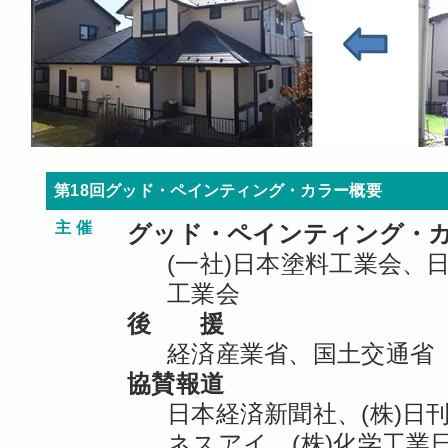
第18回グッド・ペインティング・カラー概要
主 催
グッド・ペインティング・
(一社)日本塗料工業会、
工業会
後 援
経済産業省、国土交通省
協賛報道
日本経済新聞社、(株)日
ネスアイ、(株)化学工業