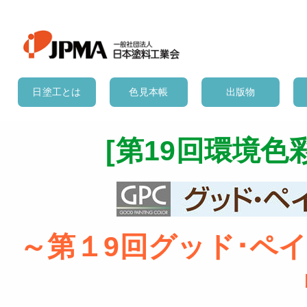
日塗工とは
色見本帳
出版物
[第19回環境
～第１9回グッド･ペイ