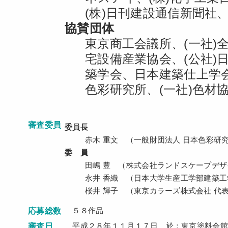
(株)日刊建設通信新聞社
協賛団体
東京商工会議所、(一社)
宅設備産業協会、(公社)
築学会、日本建築仕上学
色彩研究所、(一社)色材
審査委員
委員長
赤木 重文 （一般財団法人 日本色彩研
委 員
田嶋 豊 （株式会社ランドスケープデザ
永井 香織 （日本大学生産工学部建築
桜井 輝子 （東京カラーズ株式会社 代
５８作品
応募総数
平成２８年１１月１７日 於：東京塗料会館
審査日