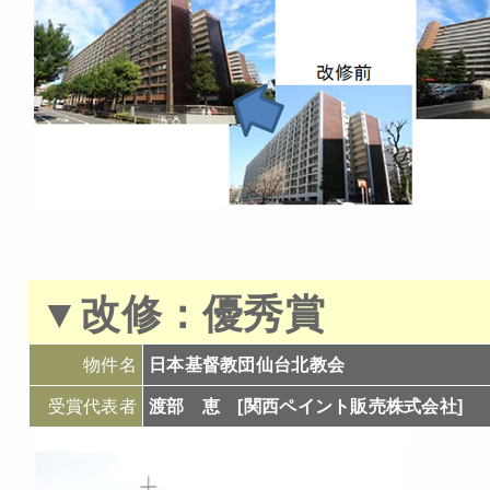
▼
改修：
優秀賞
物件名
日本基督教団仙台北教会
受賞代表者
渡部 恵 [関西ペイント販売株式会社]