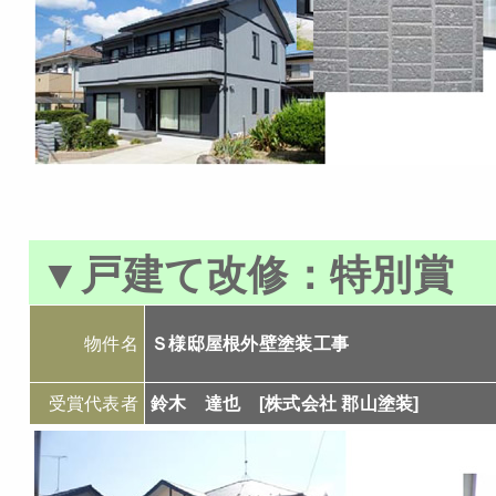
▼
戸建て改修：特別賞
物件名
Ｓ様邸屋根外壁塗装工事
受賞代表者
鈴木 達也 [株式会社 郡山塗装]