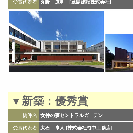
受賞代表者
丸野 道明 [鹿島建設株式会社]
▼
新築：
優秀賞
物件名
女神の森セントラルガーデン
受賞代表者
大石 卓人 [株式会社竹中工務店]