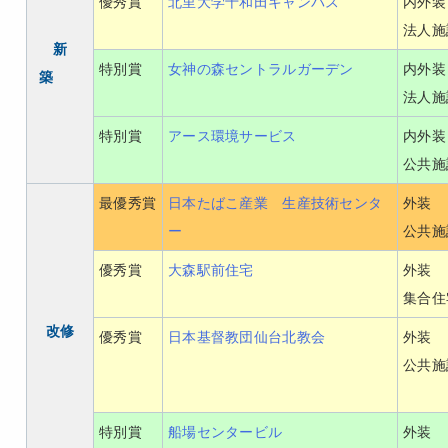
優秀賞
北里大学十和田キャンパス
内外装
法人施
新
特別賞
女神の森セントラルガーデン
内外装
築
法人施
特別賞
アース環境サービス
内外装
公共施
最優秀賞
日本たばこ産業 生産技術センタ
外装
ー
公共施
優秀賞
大森駅前住宅
外装
集合住
改修
優秀賞
日本基督教団仙台北教会
外装
公共施
特別賞
船場センタービル
外装