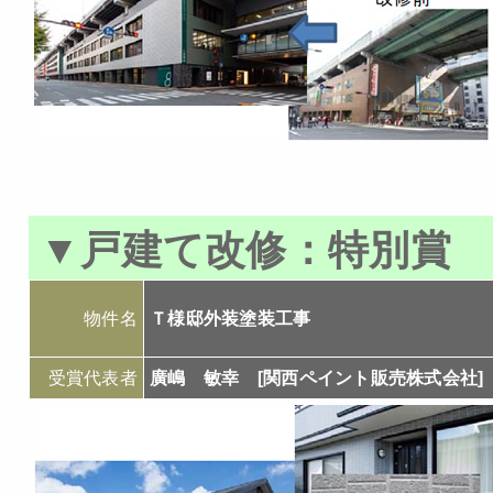
▼
戸建て改修：特別賞
物件名
Ｔ様邸外装塗装工事
受賞代表者
廣嶋 敏幸 [関西ペイント販売株式会社]