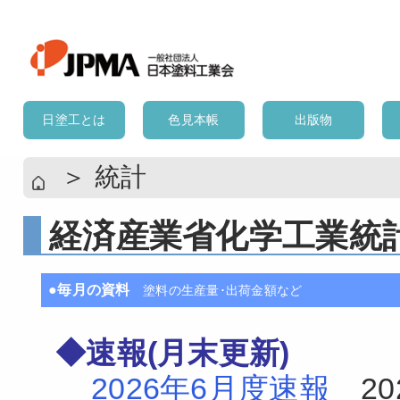
日塗工とは
色見本帳
出版物
＞
統計
経済産業省化学工業統
●毎月の資料
塗料の生産量･出荷金額など
◆速報(月末更新)
2026年6月度速報
202