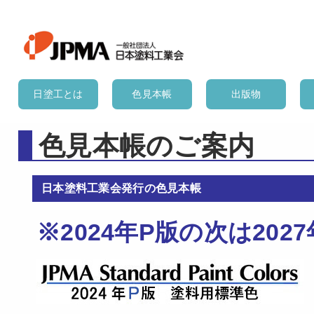
日塗工とは
色見本帳
出版物
色見本帳のご案内
日本塗料工業会発行の色見本帳
※2024年P版の次は20