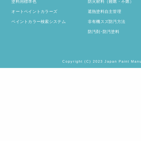
塗料用標準色
防火材料（難燃・不燃）
オートペイントカラーズ
遮熱塗料自主管理
ペイントカラー検索システム
非有機スズ防汚方法
防汚剤･防汚塗料
Copyright (C) 2023 Japan Paint Manu